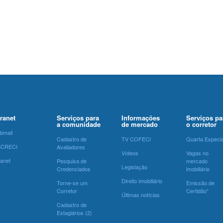
tranet
Serviços para
Informações
Serviços pa
a comunidade
de mercado
o corretor
bmail
Cadastro de
TV COFECI
Quarta Especia
SCRECI
Avaliadores
Vídeos
Vagas no
ranet
Pesquisa de
mercado
Legislação
Credenciados
imobiliário
Direito Imobiliário
Torne-se um
Emissão de
Corretor
Certidão*
Últimas notícias
Cadastro de
Estagiários (2)