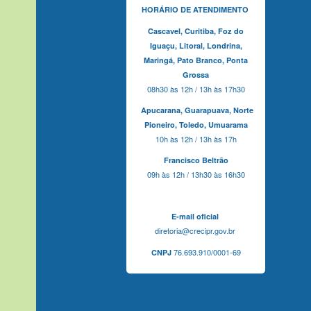
HORÁRIO DE ATENDIMENTO
Cascavel,
Curitiba,
Foz do
Iguaçu,
Litoral, Londrina,
Maringá,
Pato Branco,
Ponta
Grossa
08h30 às 12h / 13h às 17h30
Apucarana,
Guarapuava,
Norte
Pioneiro,
Toledo, Umuarama
10h às 12h / 13h às 17h
Francisco Beltrão
09h às 12h / 13h30 às 16h30
E-mail oficial
diretoria@crecipr.gov.br
76.693.910/0001-69
CNPJ