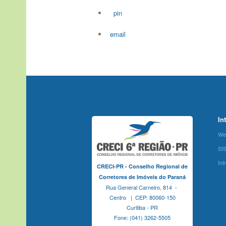
pin
email
In
We
SI
Int
CRECI-PR - Conselho Regional de
Corretores de Imóveis do Paraná
Rua General Carneiro, 814 -
Centro | CEP: 80060-150
Curitiba - PR
Fone: (041) 3262-5505