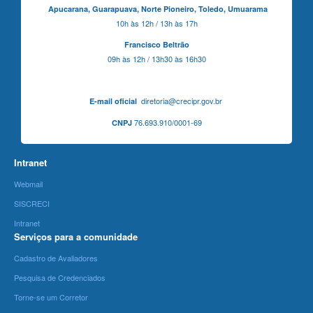
Apucarana,
Guarapuava,
Norte Pioneiro,
Toledo, Umuarama
10h às 12h / 13h às 17h
Francisco Beltrão
09h às 12h / 13h30 às 16h30
diretoria@crecipr.gov.br
E-mail oficial
76.693.910/0001-69
CNPJ
Intranet
Webmail
SISCRECI
Intranet
Serviços para a comunidade
Cadastro de Avaliadores
Pesquisa de Credenciados
Torne-se um Corretor