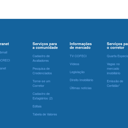
tranet
Serviços para
Informações
Serviços pa
a comunidade
de mercado
o corretor
bmail
Cadastro de
TV COFECI
Quarta Especia
SCRECI
Avaliadores
Vídeos
Vagas no
ranet
Pesquisa de
mercado
Legislação
Credenciados
imobiliário
Direito Imobiliário
Torne-se um
Emissão de
Corretor
Certidão*
Últimas notícias
Cadastro de
Estagiários (2)
Editais
Tabela de Valores