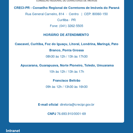
CRECI-PR - Conselho Regional de Corretores de Imóveis do Paraná
Rua General Carneiro, 814 - Centro | CEP: 80060-150
Curitiba - PR
Fone: (041) 3262-5505
HORÁRIO DE ATENDIMENTO
Cascavel,
Curitiba,
Foz do Iguaçu,
Litoral, Londrina, Maringá,
Pato
Branco,
Ponta Grossa
08h30 às 12h / 13h às 17h30
Apucarana,
Guarapuava,
Norte Pioneiro,
Toledo, Umuarama
10h às 12h / 13h às 17h
Francisco Beltrão
09h às 12h / 13h30 às 16h30
diretoria@crecipr.gov.br
E-mail oficial
76.693.910/0001-69
CNPJ
Intranet