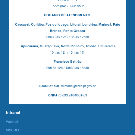
Fone: (041) 3262-5505
HORÁRIO DE ATENDIMENTO
Cascavel,
Curitiba,
Foz do Iguaçu,
Litoral, Londrina, Maringá,
Pato
Branco,
Ponta Grossa
08h30 às 12h / 13h às 17h30
Apucarana,
Guarapuava,
Norte Pioneiro,
Toledo, Umuarama
10h às 12h / 13h às 17h
Francisco Beltrão
09h às 12h / 13h30 às 16h30
diretoria@crecipr.gov.br
E-mail oficial
76.693.910/0001-69
CNPJ
Intranet
Webmail
SISCRECI