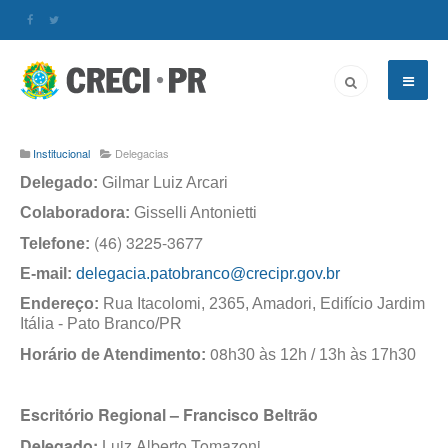
Institucional
Delegacias
Delegado:
Gilmar Luiz Arcari
Colaboradora:
Gisselli Antonietti
(46) 3225-3677
Telefone:
E-mail:
delegacia.patobranco@crecipr.gov.br
Endereço:
Rua Itacolomi, 2365, Amadori, Edifício Jardim
Itália - Pato Branco/PR
08
Horário de Atendimento:
h30 às 12h / 13h às 17h30
Escritório Regional – Francisco Beltrão
Delegado:
Luiz Alberto Tomazoni