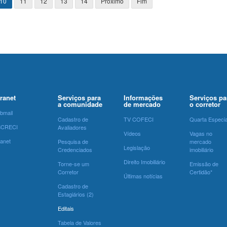
10
11
12
13
14
Próximo
Fim
tranet
Serviços para
Informações
Serviços pa
a comunidade
de mercado
o corretor
bmail
Cadastro de
TV COFECI
Quarta Especia
SCRECI
Avaliadores
Vídeos
Vagas no
ranet
Pesquisa de
mercado
Legislação
Credenciados
imobiliário
Direito Imobiliário
Torne-se um
Emissão de
Corretor
Certidão*
Últimas notícias
Cadastro de
Estagiários (2)
Editais
Tabela de Valores