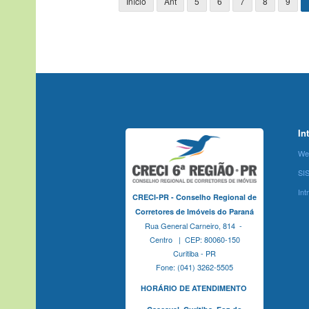
Início
Ant
5
6
7
8
9
In
We
SI
Int
CRECI-PR - Conselho Regional de
Corretores de Imóveis do Paraná
Rua General Carneiro, 814 -
Centro | CEP: 80060-150
Curitiba - PR
Fone: (041) 3262-5505
HORÁRIO DE ATENDIMENTO