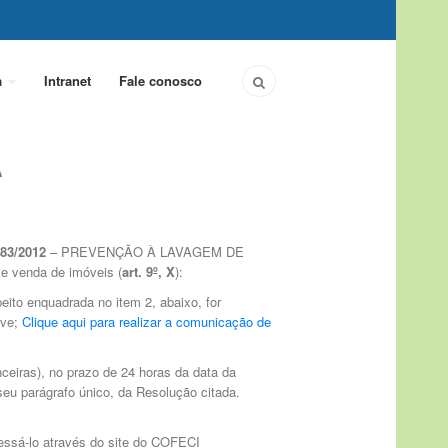
a
Intranet
Fale conosco
A
683/2012
– PREVENÇÃO À LAVAGEM DE
e venda de imóveis (
art. 9º, X
):
eito enquadrada no item 2, abaixo, for
ive;
Clique aqui para realizar a comunicação de
eiras), no prazo de 24 horas da data da
eu parágrafo único, da Resolução citada.
cessá-lo através do site do COFECI