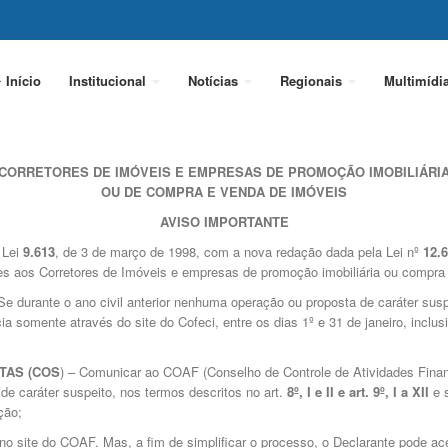
Início
Institucional
Notícias
Regionais
Multimídi
CORRETORES DE IMÓVEIS E EMPRESAS DE PROMOÇÃO IMOBILIÁRI
OU DE COMPRA E VENDA DE IMÓVEIS
AVISO IMPORTANTE
 Lei
9.613
, de 3 de março de 1998, com a nova redação dada pela Lei nº
12.
s aos Corretores de Imóveis e empresas de promoção imobiliária ou compra 
e durante o ano civil anterior nenhuma operação ou proposta de caráter susp
a somente através do site do Cofeci, entre os dias 1º e 31 de janeiro, inclus
TAS (COS
) – Comunicar ao COAF (Conselho de Controle de Atividades Financ
de caráter suspeito, nos termos descritos no art.
8º, I e II e art. 9º, I a XII
e s
ção;
no site do COAF. Mas, a fim de simplificar o processo, o Declarante pode a