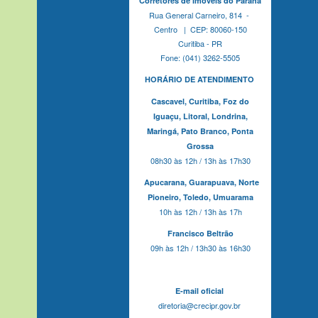
Corretores de Imóveis do Paraná
Rua General Carneiro, 814 -
Centro | CEP: 80060-150
Curitiba - PR
Fone: (041) 3262-5505
HORÁRIO DE ATENDIMENTO
Cascavel,
Curitiba,
Foz do
Iguaçu,
Litoral, Londrina,
Maringá,
Pato Branco,
Ponta
Grossa
08h30 às 12h / 13h às 17h30
Apucarana,
Guarapuava,
Norte
Pioneiro,
Toledo, Umuarama
10h às 12h / 13h às 17h
Francisco Beltrão
09h às 12h / 13h30 às 16h30
E-mail oficial
diretoria@crecipr.gov.br