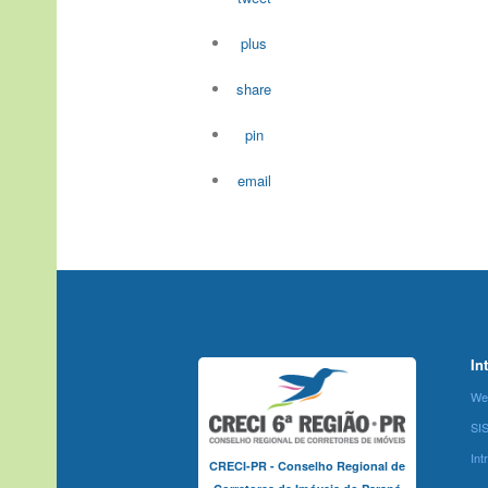
plus
share
pin
email
In
We
SI
Int
CRECI-PR - Conselho Regional de