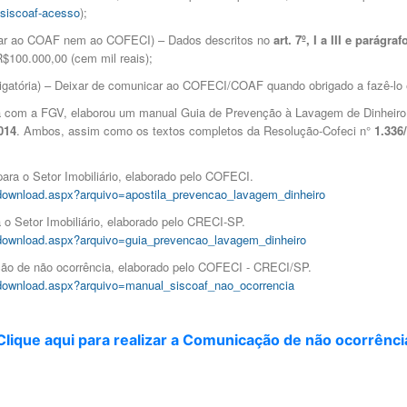
/siscoaf-acesso
);
mar ao COAF nem ao COFECI) – Dados descritos no
art. 7º, I a III e parágra
R$100.000,00 (cem mil reais);
gatória) – Deixar de comunicar ao COFECI/COAF quando obrigado a fazê-lo é i
 com a FGV, elaborou um manual Guia de Prevenção à Lavagem de Dinheiro
014
. Ambos, assim como os textos completos da Resolução-Cofeci n°
1.336
ara o Setor Imobiliário, elaborado pelo COFECI.
ro/download.aspx?arquivo=apostila_prevencao_lavagem_dinheiro
o Setor Imobiliário, elaborado pelo CRECI-SP.
ro/download.aspx?arquivo=guia_prevencao_lavagem_dinheiro
ão de não ocorrência, elaborado pelo COFECI - CRECI/SP.
ro/download.aspx?arquivo=manual_siscoaf_nao_ocorrencia
Clique aqui para realizar a Comunicação de não ocorrênci