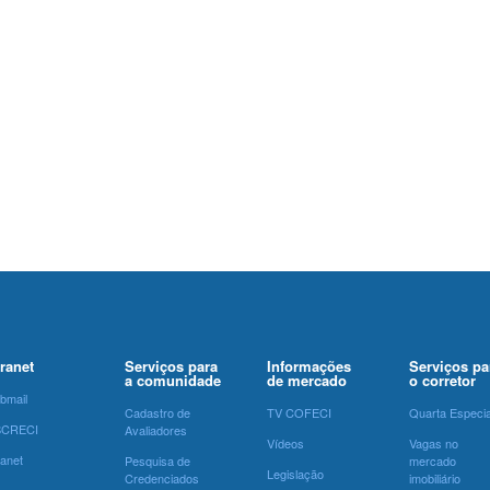
tranet
Serviços para
Informações
Serviços pa
a comunidade
de mercado
o corretor
bmail
Cadastro de
TV COFECI
Quarta Especia
SCRECI
Avaliadores
Vídeos
Vagas no
ranet
Pesquisa de
mercado
Legislação
Credenciados
imobiliário