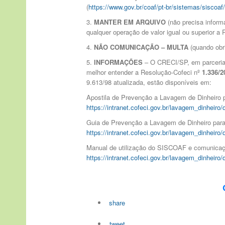
(
https://www.gov.br/coaf/pt-br/sistemas/siscoaf
3.
MANTER EM ARQUIVO
(não precisa infor
qualquer operação de valor igual ou superior a 
4.
NÃO COMUNICAÇÃO – MULTA
(quando obri
5.
INFORMAÇÕES
– O CRECI/SP, em parceria
melhor entender a Resolução-Cofeci nº
1.336/2
9.613/98 atualizada, estão disponíveis em:
Apostila de Prevenção a Lavagem de Dinheiro p
https://intranet.cofeci.gov.br/lavagem_dinhei
Guia de Prevenção a Lavagem de Dinheiro para 
https://intranet.cofeci.gov.br/lavagem_dinhei
Manual de utilização do SISCOAF e comunicaç
https://intranet.cofeci.gov.br/lavagem_dinhei
share
tweet