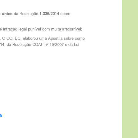
fo único
da Resolução
1.336/2014
sobre
nfração legal punível com multa irrecorrível;
. O COFECI elaborou uma Apostila sobre como
/14
, da Resolução-COAF nº 15/2007 e da Lei
a