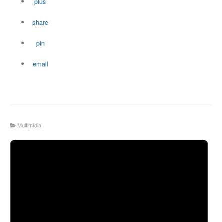
plus
share
pin
email
Multimídia