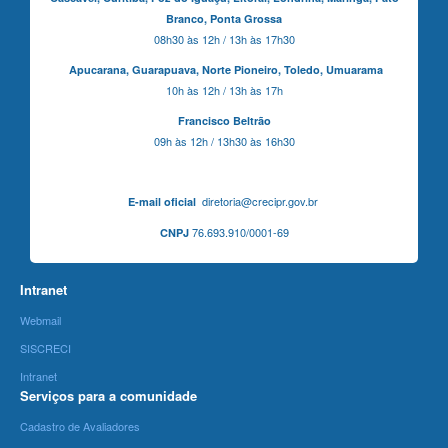
Branco,
Ponta Grossa
08h30 às 12h / 13h às 17h30
Apucarana,
Guarapuava,
Norte Pioneiro,
Toledo, Umuarama
10h às 12h / 13h às 17h
Francisco Beltrão
09h às 12h / 13h30 às 16h30
diretoria@crecipr.gov.br
E-mail oficial
76.693.910/0001-69
CNPJ
Intranet
Webmail
SISCRECI
Intranet
Serviços para a comunidade
Cadastro de Avaliadores