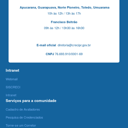
Apucarana,
Guarapuava,
Norte Pioneiro,
Toledo, Umuarama
10h às 12h / 13h às 17h
Francisco Beltrão
09h às 12h / 13h30 às 16h30
diretoria@crecipr.gov.br
E-mail oficial
76.693.910/0001-69
CNPJ
Intranet
Webmail
SISCRECI
Intranet
Serviços para a comunidade
Cadastro de Avaliadores
Pesquisa de Credenciados
Torne-se um Corretor