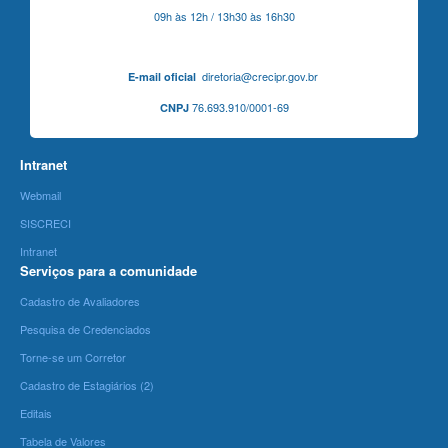
09h às 12h / 13h30 às 16h30
diretoria@crecipr.gov.br
E-mail oficial
76.693.910/0001-69
CNPJ
Intranet
Webmail
SISCRECI
Intranet
Serviços para a comunidade
Cadastro de Avaliadores
Pesquisa de Credenciados
Torne-se um Corretor
Cadastro de Estagiários (2)
Editais
Tabela de Valores