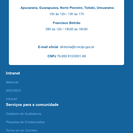
Apucarana,
Guarapuava,
Norte Pioneiro,
Toledo, Umuarama
10h às 12h / 13h às 17h
Francisco Beltrão
09h às 12h / 13h30 às 16h30
diretoria@crecipr.gov.br
E-mail oficial
76.693.910/0001-69
CNPJ
Intranet
Webmail
SISCRECI
Intranet
Serviços para a comunidade
Cadastro de Avaliadores
Pesquisa de Credenciados
Torne-se um Corretor