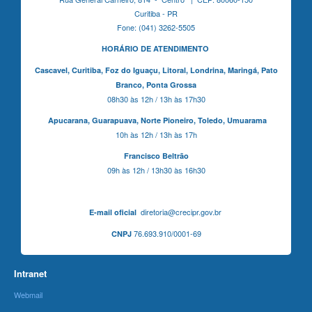
Curitiba - PR
Fone: (041) 3262-5505
HORÁRIO DE ATENDIMENTO
Cascavel,
Curitiba,
Foz do Iguaçu,
Litoral, Londrina, Maringá,
Pato
Branco,
Ponta Grossa
08h30 às 12h / 13h às 17h30
Apucarana,
Guarapuava,
Norte Pioneiro,
Toledo, Umuarama
10h às 12h / 13h às 17h
Francisco Beltrão
09h às 12h / 13h30 às 16h30
diretoria@crecipr.gov.br
E-mail oficial
76.693.910/0001-69
CNPJ
Intranet
Webmail