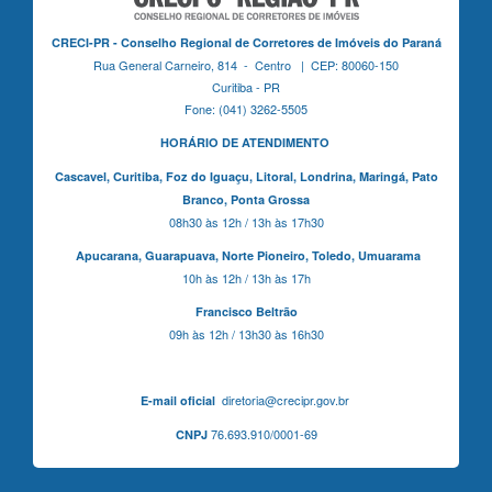
CRECI-PR - Conselho Regional de Corretores de Imóveis do Paraná
Rua General Carneiro, 814 - Centro | CEP: 80060-150
Curitiba - PR
Fone: (041) 3262-5505
HORÁRIO DE ATENDIMENTO
Cascavel,
Curitiba,
Foz do Iguaçu,
Litoral, Londrina, Maringá,
Pato
Branco,
Ponta Grossa
08h30 às 12h / 13h às 17h30
Apucarana,
Guarapuava,
Norte Pioneiro,
Toledo, Umuarama
10h às 12h / 13h às 17h
Francisco Beltrão
09h às 12h / 13h30 às 16h30
diretoria@crecipr.gov.br
E-mail oficial
76.693.910/0001-69
CNPJ