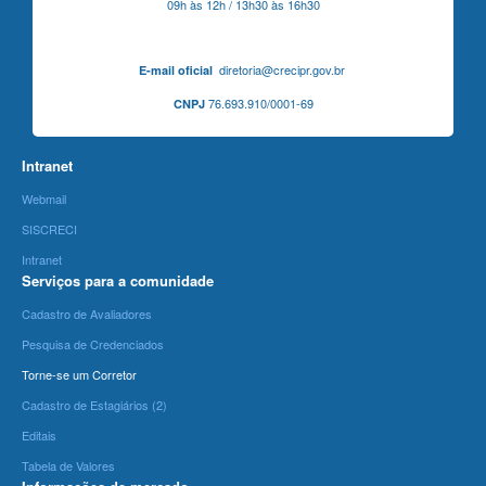
09h às 12h / 13h30 às 16h30
diretoria@crecipr.gov.br
E-mail oficial
76.693.910/0001-69
CNPJ
Intranet
Webmail
SISCRECI
Intranet
Serviços para a comunidade
Cadastro de Avaliadores
Pesquisa de Credenciados
Torne-se um Corretor
Cadastro de Estagiários (2)
Editais
Tabela de Valores