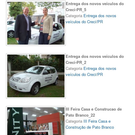
Entrega dos novos veiculos do
Creci-PR_5
Categoria
Entrega dos novos
veículos do Creci/PR
Entrega dos novos veiculos do
Creci-PR_2
Categoria
Entrega dos novos
veículos do Creci/PR
III Feira Casa e Construcao de
Pato Branco_22
Categoria
III Feira Casa e
Construção de Pato Branco