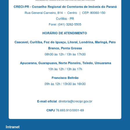
CRECI-PR - Conselho Regional de Corretores de Imóveis do Paraná
Rua General Carneiro, 814 - Centro | CEP: 80060-150
Curitiba - PR
Fone: (041) 3262-5505
HORÁRIO DE ATENDIMENTO
Cascavel,
Curitiba,
Foz do Iguaçu,
Litoral, Londrina, Maringá,
Pato
Branco,
Ponta Grossa
08h30 às 12h / 13h às 17h30
Apucarana,
Guarapuava,
Norte Pioneiro,
Toledo, Umuarama
10h às 12h / 13h às 17h
Francisco Beltrão
09h às 12h / 13h30 às 16h30
diretoria@crecipr.gov.br
E-mail oficial
76.693.910/0001-69
CNPJ
Intranet