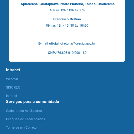
Apucarana,
Guarapuava,
Norte Pioneiro,
Toledo, Umuarama
10h às 12h / 13h às 17h
Francisco Beltrão
09h às 12h / 13h30 às 16h30
diretoria@crecipr.gov.br
E-mail oficial
76.693.910/0001-69
CNPJ
Intranet
Webmail
SISCRECI
Intranet
Serviços para a comunidade
Cadastro de Avaliadores
Pesquisa de Credenciados
Torne-se um Corretor