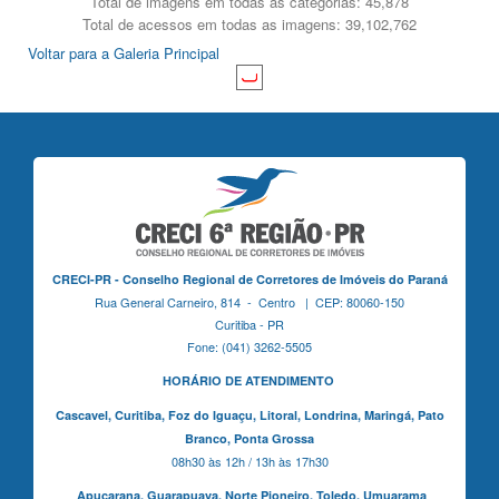
Total de imagens em todas as categorias: 45,878
Total de acessos em todas as imagens: 39,102,762
Voltar para a Galeria Principal
CRECI-PR - Conselho Regional de Corretores de Imóveis do Paraná
Rua General Carneiro, 814 - Centro | CEP: 80060-150
Curitiba - PR
Fone: (041) 3262-5505
HORÁRIO DE ATENDIMENTO
Cascavel,
Curitiba,
Foz do Iguaçu,
Litoral, Londrina, Maringá,
Pato
Branco,
Ponta Grossa
08h30 às 12h / 13h às 17h30
Apucarana,
Guarapuava,
Norte Pioneiro,
Toledo, Umuarama