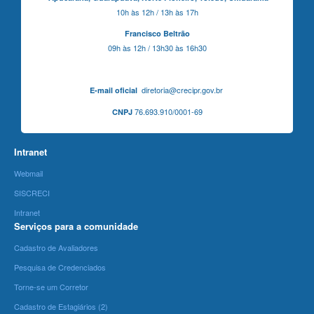
10h às 12h / 13h às 17h
Francisco Beltrão
09h às 12h / 13h30 às 16h30
diretoria@crecipr.gov.br
E-mail oficial
76.693.910/0001-69
CNPJ
Intranet
Webmail
SISCRECI
Intranet
Serviços para a comunidade
Cadastro de Avaliadores
Pesquisa de Credenciados
Torne-se um Corretor
Cadastro de Estagiários (2)