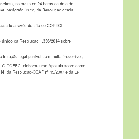
eiras), no prazo de 24 horas da data da
eu parágrafo único, da Resolução citada.
cessá-lo através do site do COFECI
fo único
da Resolução
1.336/2014
sobre
nfração legal punível com multa irrecorrível;
. O COFECI elaborou uma Apostila sobre como
/14
, da Resolução-COAF nº 15/2007 e da Lei