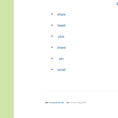
share
tweet
plus
share
pin
email
Institucional
Informações