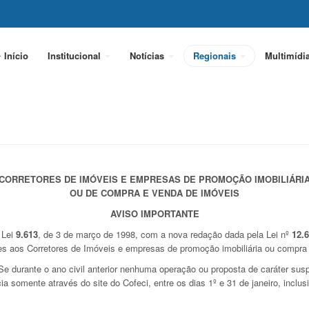
Início
Institucional
Notícias
Regionais
Multimídi
CORRETORES DE IMÓVEIS E EMPRESAS DE PROMOÇÃO IMOBILIÁRI
OU DE COMPRA E VENDA DE IMÓVEIS
AVISO IMPORTANTE
 Lei
9.613
, de 3 de março de 1998, com a nova redação dada pela Lei nº
12.
s aos Corretores de Imóveis e empresas de promoção imobiliária ou compra 
e durante o ano civil anterior nenhuma operação ou proposta de caráter susp
a somente através do site do Cofeci, entre os dias 1º e 31 de janeiro, inclus