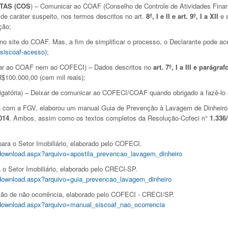
TAS (COS
) – Comunicar ao COAF (Conselho de Controle de Atividades Financ
de caráter suspeito, nos termos descritos no art.
8º, I e II e art. 9º, I a XII
e s
ção;
no site do COAF. Mas, a fim de simplificar o processo, o Declarante pode a
/siscoaf-acesso
);
mar ao COAF nem ao COFECI) – Dados descritos no
art. 7º, I a III e parágra
R$100.000,00 (cem mil reais);
gatória) – Deixar de comunicar ao COFECI/COAF quando obrigado a fazê-lo é i
 com a FGV, elaborou um manual Guia de Prevenção à Lavagem de Dinheiro
014
. Ambos, assim como os textos completos da Resolução-Cofeci n°
1.336
ara o Setor Imobiliário, elaborado pelo COFECI.
ro/download.aspx?arquivo=apostila_prevencao_lavagem_dinheiro
o Setor Imobiliário, elaborado pelo CRECI-SP.
ro/download.aspx?arquivo=guia_prevencao_lavagem_dinheiro
ão de não ocorrência, elaborado pelo COFECI - CRECI/SP.
ro/download.aspx?arquivo=manual_siscoaf_nao_ocorrencia