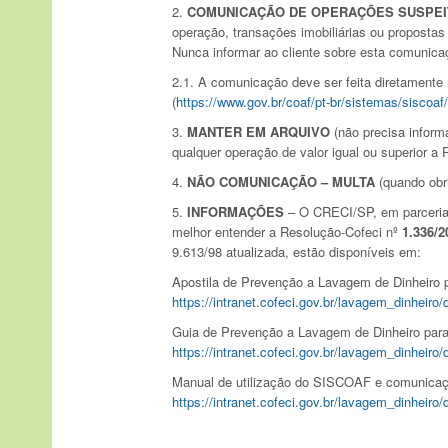
2.
COMUNICAÇÃO DE OPERAÇÕES SUSPEI
operação, transações imobiliárias ou propostas 
Nunca informar ao cliente sobre esta comunica
2.1. A comunicação deve ser feita diretamente 
(
https://www.gov.br/coaf/pt-br/sistemas/siscoaf
3.
MANTER EM ARQUIVO
(não precisa infor
qualquer operação de valor igual ou superior a 
4.
NÃO COMUNICAÇÃO – MULTA
(quando obri
5.
INFORMAÇÕES
– O CRECI/SP, em parceria
melhor entender a Resolução-Cofeci nº
1.336/2
9.613/98 atualizada, estão disponíveis em:
Apostila de Prevenção a Lavagem de Dinheiro p
https://intranet.cofeci.gov.br/lavagem_dinhei
Guia de Prevenção a Lavagem de Dinheiro para 
https://intranet.cofeci.gov.br/lavagem_dinhei
Manual de utilização do SISCOAF e comunicaç
https://intranet.cofeci.gov.br/lavagem_dinhei