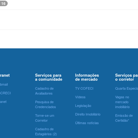
: 16
tranet
Serviços para
Informações
Serviços pa
a comunidade
de mercado
o corretor
bmail
Cadastro de
TV COFECI
Quarta Especia
SCRECI
Avaliadores
Vídeos
Vagas no
ranet
Pesquisa de
mercado
Legislação
Credenciados
imobiliário
Direito Imobiliário
Torne-se um
Emissão de
Corretor
Certidão*
Últimas notícias
Cadastro de
Estagiários (2)