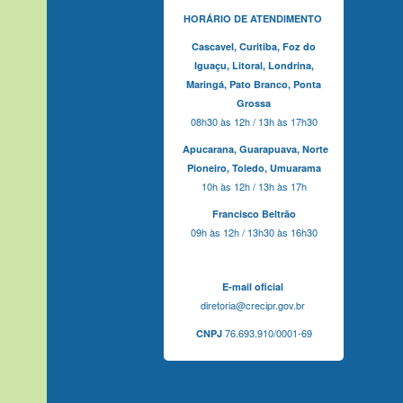
HORÁRIO DE ATENDIMENTO
Cascavel,
Curitiba,
Foz do
Iguaçu,
Litoral, Londrina,
Maringá,
Pato Branco,
Ponta
Grossa
08h30 às 12h / 13h às 17h30
Apucarana,
Guarapuava,
Norte
Pioneiro,
Toledo, Umuarama
10h às 12h / 13h às 17h
Francisco Beltrão
09h às 12h / 13h30 às 16h30
E-mail oficial
diretoria@crecipr.gov.br
76.693.910/0001-69
CNPJ