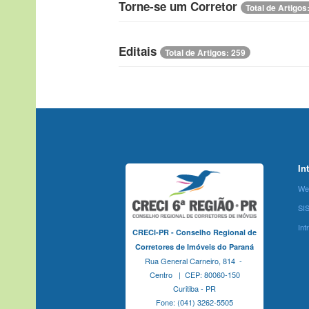
Torne-se um Corretor
Total de Artigos
Editais
Total de Artigos: 259
In
We
SI
Int
CRECI-PR - Conselho Regional de
Corretores de Imóveis do Paraná
Rua General Carneiro, 814 -
Centro | CEP: 80060-150
Curitiba - PR
Fone: (041) 3262-5505