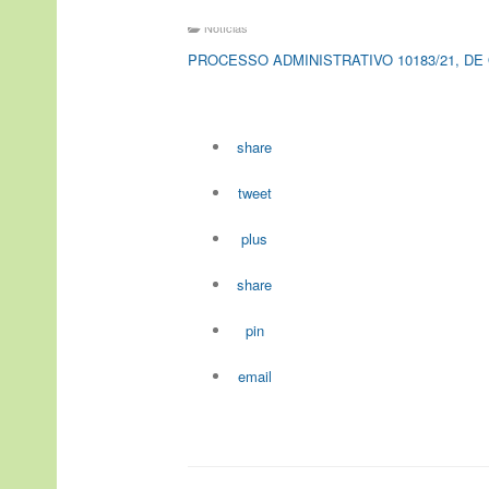
Notícias
PROCESSO ADMINISTRATIVO 10183/21, D
share
tweet
plus
share
pin
email