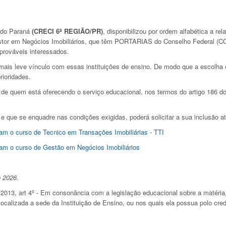
s do Paraná
(CRECI 6ª REGIÃO/PR)
, disponibilizou por ordem alfabética a r
estor em Negócios Imobiliários, que têm PORTARIAS do Conselho Federal (CO
 prováveis interessados.
mais leve vínculo com essas instituições de ensino. De modo que a escolha é
rioridades.
 de quem está oferecendo o serviço educacional, nos termos do artigo 186 do 
a e que se enquadre nas condições exigidas, poderá solicitar a sua inclusão 
tram o curso de Tecnico em Transações Imobiliárias - TTI
stram o curso de Gestão em Negócios Imobiliários
 2026.
013, art 4º - Em consonância com a legislação educacional sobre a matéria,
localizada a sede da Instituição de Ensino, ou nos quais ela possua polo cre