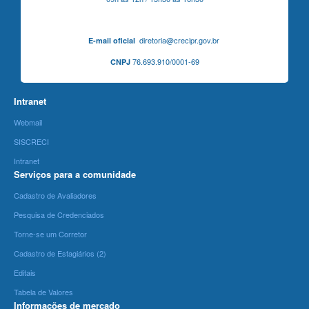
diretoria@crecipr.gov.br
E-mail oficial
76.693.910/0001-69
CNPJ
Intranet
Webmail
SISCRECI
Intranet
Serviços para a comunidade
Cadastro de Avaliadores
Pesquisa de Credenciados
Torne-se um Corretor
Cadastro de Estagiários (2)
Editais
Tabela de Valores
Informações de mercado