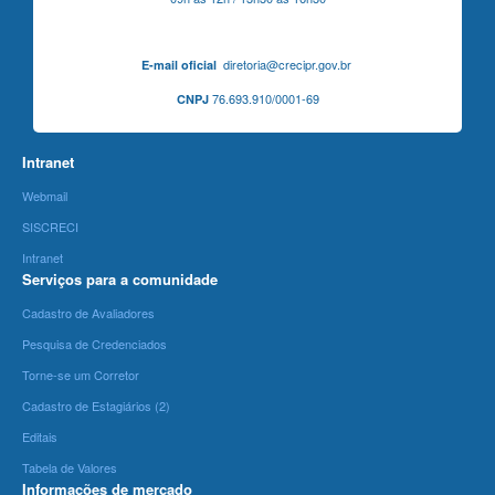
diretoria@crecipr.gov.br
E-mail oficial
76.693.910/0001-69
CNPJ
Intranet
Webmail
SISCRECI
Intranet
Serviços para a comunidade
Cadastro de Avaliadores
Pesquisa de Credenciados
Torne-se um Corretor
Cadastro de Estagiários (2)
Editais
Tabela de Valores
Informações de mercado