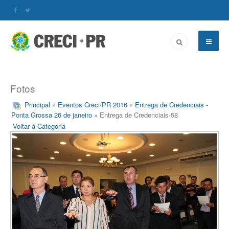
Fotos
Principal
»
Eventos Creci/PR 2016
»
Entrega de Credenciais -
Ponta Grossa 26 de janeiro
» Entrega de Credenciais-58
Voltar à Categoria