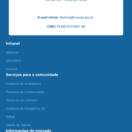
diretoria@crecipr.gov.br
E-mail oficial
76.693.910/0001-69
CNPJ
Intranet
Webmail
SISCRECI
Intranet
Serviços para a comunidade
Cadastro de Avaliadores
Pesquisa de Credenciados
Torne-se um Corretor
Cadastro de Estagiários (2)
Editais
Tabela de Valores
Informações de mercado