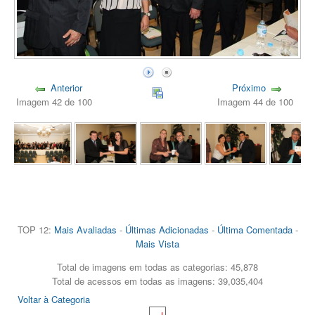
Anterior
Próximo
Imagem 42 de 100
Imagem 44 de 100
TOP 12:
Mais Avaliadas
-
Últimas Adicionadas
-
Última Comentada
-
Mais Vista
Total de imagens em todas as categorias: 45,878
Total de acessos em todas as imagens: 39,035,404
Voltar à Categoria