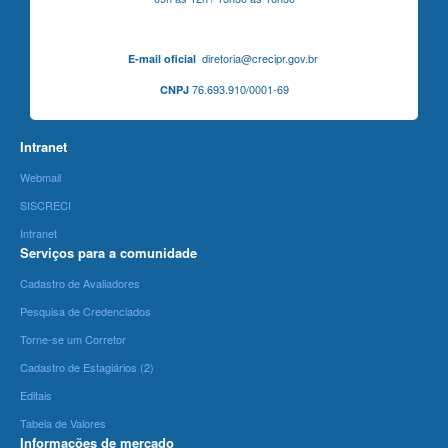
diretoria@crecipr.gov.br
E-mail oficial
76.693.910/0001-69
CNPJ
Intranet
Webmail
SISCRECI
Intranet
Serviços para a comunidade
Cadastro de Avaliadores
Pesquisa de Credenciados
Torne-se um Corretor
Cadastro de Estagiários (2)
Editais
Tabela de Valores
Informações de mercado