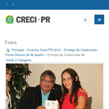
Fotos
Principal
»
Eventos Creci/PR 2016
»
Entrega de Credenciais -
Ponta Grossa 26 de janeiro
» Entrega de Credenciais-96
Voltar à Categoria