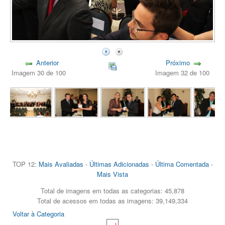
Anterior
Próximo
Imagem 30 de 100
Imagem 32 de 100
TOP 12:
Mais Avaliadas
-
Últimas Adicionadas
-
Última Comentada
-
Mais Vista
Total de imagens em todas as categorias: 45,878
Total de acessos em todas as imagens: 39,149,334
Voltar à Categoria