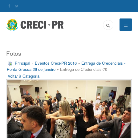
Fotos
Principal
»
Eventos Creci/PR 2016
»
Entrega de Credenciais -
Ponta Grossa 26 de janeiro
» Entrega de Credenciais-70
Voltar à Categoria