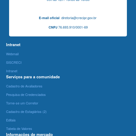
diretoria@crecipr.gov.br
E-mail oficial
76.693.910/0001-69
CNPJ
Intranet
Webmail
SISCRECI
Intranet
Serviços para a comunidade
Cadastro de Avaliadores
Pesquisa de Credenciados
Torne-se um Corretor
Cadastro de Estagiários (2)
Editais
Tabela de Valores
Informações de mercado