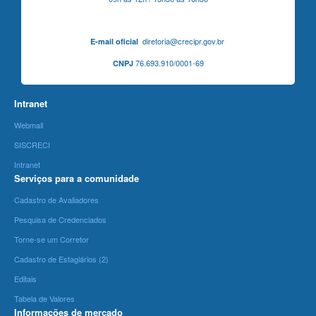
diretoria@crecipr.gov.br
E-mail oficial
76.693.910/0001-69
CNPJ
Intranet
Webmail
SISCRECI
Intranet
Serviços para a comunidade
Cadastro de Avaliadores
Pesquisa de Credenciados
Torne-se um Corretor
Cadastro de Estagiários (2)
Editais
Tabela de Valores
Informações de mercado