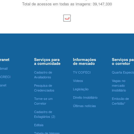
Total de acessos em todas as imagens: 39,147,330
tranet
Serviços para
Informações
Serviços pa
a comunidade
de mercado
o corretor
bmail
Cadastro de
TV COFECI
Quarta Especia
SCRECI
Avaliadores
Vídeos
Vagas no
ranet
Pesquisa de
mercado
Legislação
Credenciados
imobiliário
Direito Imobiliário
Torne-se um
Emissão de
Corretor
Certidão*
Últimas notícias
Cadastro de
Estagiários (2)
Editais
Tabela de Valores