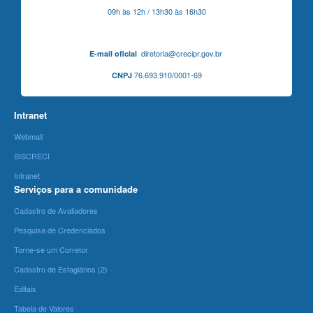
09h às 12h / 13h30 às 16h30
diretoria@crecipr.gov.br
E-mail oficial
76.693.910/0001-69
CNPJ
Intranet
Webmail
SISCRECI
Intranet
Serviços para a comunidade
Cadastro de Avaliadores
Pesquisa de Credenciados
Torne-se um Corretor
Cadastro de Estagiários (2)
Editais
Tabela de Valores