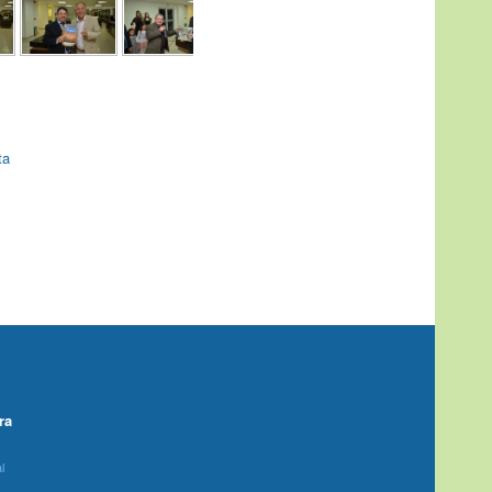
ta
ra
l