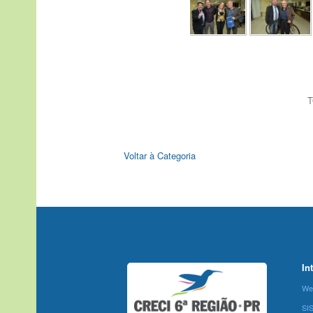
T
Voltar à Categoria
In
We
SI