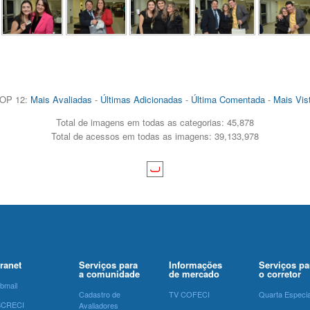
OP 12:
Mais Avaliadas
-
Últimas Adicionadas
-
Última Comentada
-
Mais Vis
Total de imagens em todas as categorias: 45,878
Total de acessos em todas as imagens: 39,133,978
tranet
Serviços para
Informações
Serviços pa
a comunidade
de mercado
o corretor
bmail
Cadastro de
TV COFECI
Quarta Especia
SCRECI
Avaliadores