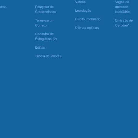
Vídeos
Vagas no
ranet
Pesquisa de
mercado
Legislação
Credenciados
imobiliário
Direito Imobiliário
Torne-se um
Emissão de
Corretor
Certidão*
Últimas notícias
Cadastro de
Estagiários (2)
Editais
Tabela de Valores