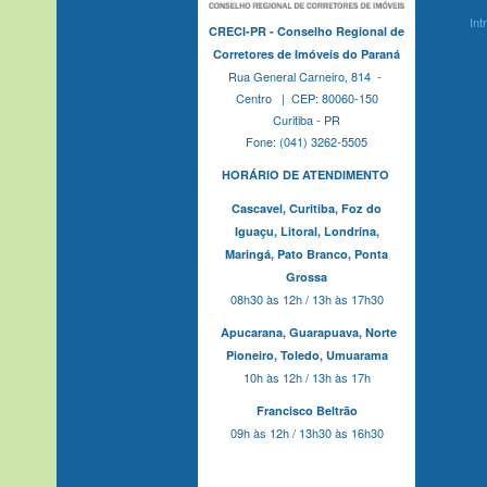
Int
CRECI-PR - Conselho Regional de
Corretores de Imóveis do Paraná
Rua General Carneiro, 814 -
Centro | CEP: 80060-150
Curitiba - PR
Fone: (041) 3262-5505
HORÁRIO DE ATENDIMENTO
Cascavel,
Curitiba,
Foz do
Iguaçu,
Litoral, Londrina,
Maringá,
Pato Branco,
Ponta
Grossa
08h30 às 12h / 13h às 17h30
Apucarana,
Guarapuava,
Norte
Pioneiro,
Toledo, Umuarama
10h às 12h / 13h às 17h
Francisco Beltrão
09h às 12h / 13h30 às 16h30