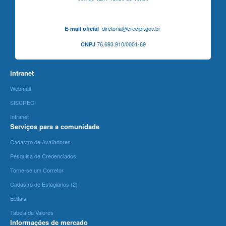
diretoria@crecipr.gov.br
E-mail oficial
76.693.910/0001-69
CNPJ
Intranet
Webmail
SISCRECI
Intranet
Serviços para a comunidade
Cadastro de Avaliadores
Pesquisa de Credenciados
Torne-se um Corretor
Cadastro de Estagiários (2)
Editais
Tabela de Valores
Informações de mercado