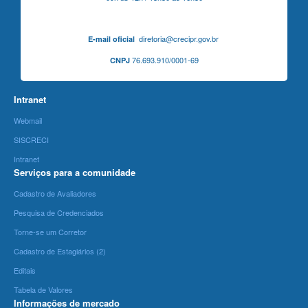
diretoria@crecipr.gov.br
E-mail oficial
76.693.910/0001-69
CNPJ
Intranet
Webmail
SISCRECI
Intranet
Serviços para a comunidade
Cadastro de Avaliadores
Pesquisa de Credenciados
Torne-se um Corretor
Cadastro de Estagiários (2)
Editais
Tabela de Valores
Informações de mercado