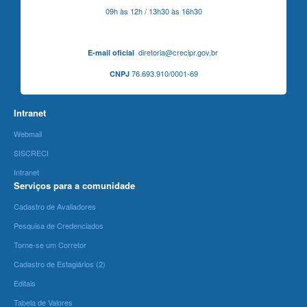
09h às 12h / 13h30 às 16h30
diretoria@crecipr.gov.br
E-mail oficial
76.693.910/0001-69
CNPJ
Intranet
Webmail
SISCRECI
Intranet
Serviços para a comunidade
Cadastro de Avaliadores
Pesquisa de Credenciados
Torne-se um Corretor
Cadastro de Estagiários (2)
Editais
Tabela de Valores