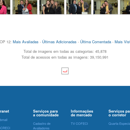
OP 12:
Mais Avaliadas
-
Últimas Adicionadas
-
Última Comentada
-
Mais Vis
Total de imagens em todas as categorias: 45,878
Total de acessos em todas as imagens: 39,150,991
tranet
Serviços para
Informações
Serviços pa
a comunidade
de mercado
o corretor
bmail
Cadastro de
TV COFECI
Quarta Especia
SCRECI
Avaliadores