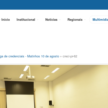
Início
Institucional
Notícias
Regionais
Multimídi
ga de credenciais - Matinhos 10 de agosto
» creci-pr-62