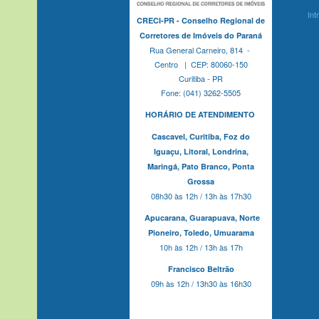
Int
CRECI-PR - Conselho Regional de
Corretores de Imóveis do Paraná
Rua General Carneiro, 814 -
Centro | CEP: 80060-150
Curitiba - PR
Fone: (041) 3262-5505
HORÁRIO DE ATENDIMENTO
Cascavel,
Curitiba,
Foz do
Iguaçu,
Litoral, Londrina,
Maringá,
Pato Branco,
Ponta
Grossa
08h30 às 12h / 13h às 17h30
Apucarana,
Guarapuava,
Norte
Pioneiro,
Toledo, Umuarama
10h às 12h / 13h às 17h
Francisco Beltrão
09h às 12h / 13h30 às 16h30