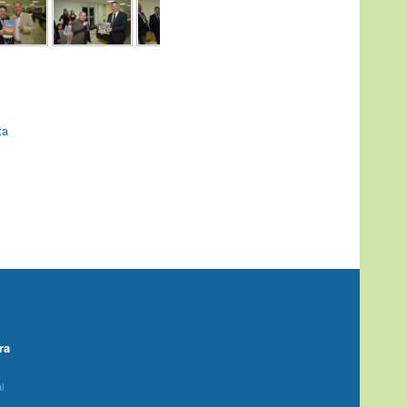
ta
ra
l