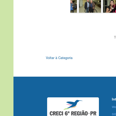
T
Voltar à Categoria
In
We
SI