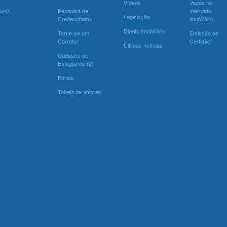
Vídeos
Vagas no
ranet
Pesquisa de
mercado
Legislação
Credenciados
imobiliário
Direito Imobiliário
Torne-se um
Emissão de
Corretor
Certidão*
Últimas notícias
Cadastro de
Estagiários (2)
Editais
Tabela de Valores