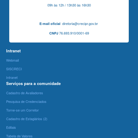
09h às 12h / 13h30 às 16h30
diretoria@crecipr.gov.br
E-mail oficial
76.693.910/0001-69
CNPJ
Intranet
Webmail
SISCRECI
Intranet
Serviços para a comunidade
Cadastro de Avaliadores
Pesquisa de Credenciados
Torne-se um Corretor
Cadastro de Estagiários (2)
Editais
Tabela de Valores