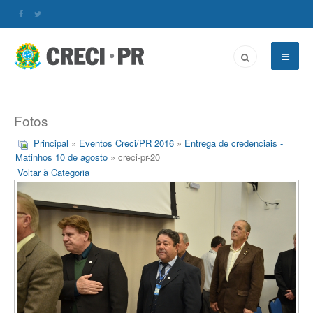
Fotos
Principal
»
Eventos Creci/PR 2016
»
Entrega de credenciais -
Matinhos 10 de agosto
» creci-pr-20
Voltar à Categoria