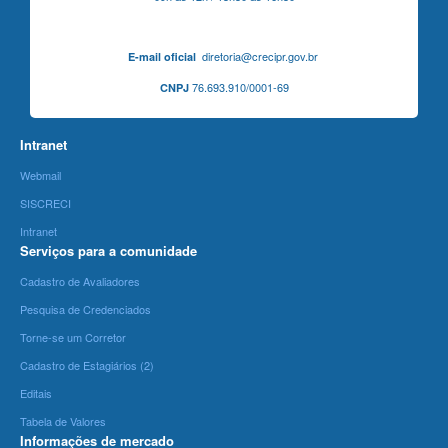
diretoria@crecipr.gov.br
E-mail oficial
76.693.910/0001-69
CNPJ
Intranet
Webmail
SISCRECI
Intranet
Serviços para a comunidade
Cadastro de Avaliadores
Pesquisa de Credenciados
Torne-se um Corretor
Cadastro de Estagiários (2)
Editais
Tabela de Valores
Informações de mercado