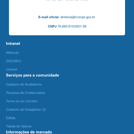
diretoria@crecipr.gov.br
E-mail oficial
76.693.910/0001-69
CNPJ
Intranet
Webmail
SISCRECI
Intranet
Serviços para a comunidade
Cadastro de Avaliadores
Pesquisa de Credenciados
Torne-se um Corretor
Cadastro de Estagiários (2)
Editais
Tabela de Valores
Informações de mercado