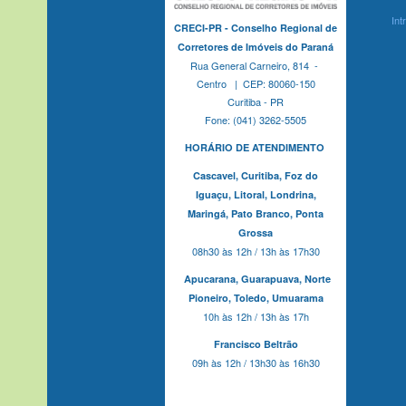
Int
CRECI-PR - Conselho Regional de
Corretores de Imóveis do Paraná
Rua General Carneiro, 814 -
Centro | CEP: 80060-150
Curitiba - PR
Fone: (041) 3262-5505
HORÁRIO DE ATENDIMENTO
Cascavel,
Curitiba,
Foz do
Iguaçu,
Litoral, Londrina,
Maringá,
Pato Branco,
Ponta
Grossa
08h30 às 12h / 13h às 17h30
Apucarana,
Guarapuava,
Norte
Pioneiro,
Toledo, Umuarama
10h às 12h / 13h às 17h
Francisco Beltrão
09h às 12h / 13h30 às 16h30