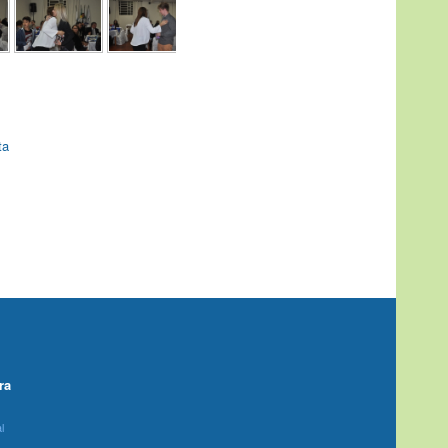
ta
ra
l