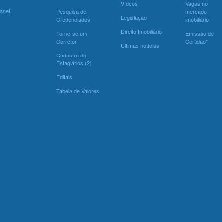
Vídeos
Vagas no
ranet
Pesquisa de
mercado
Legislação
Credenciados
imobiliário
Direito Imobiliário
Torne-se um
Emissão de
Corretor
Certidão*
Últimas notícias
Cadastro de
Estagiários (2)
Editais
Tabela de Valores