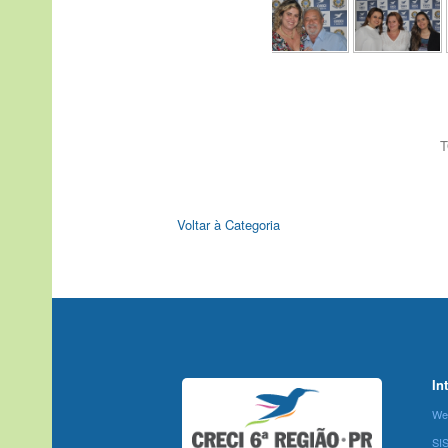
T
Voltar à Categoria
In
We
SI