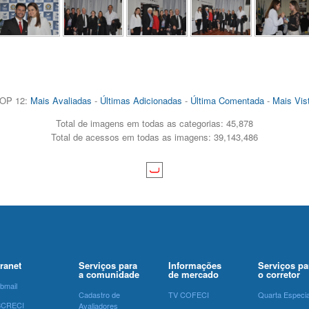
OP 12:
Mais Avaliadas
-
Últimas Adicionadas
-
Última Comentada
-
Mais Vis
Total de imagens em todas as categorias: 45,878
Total de acessos em todas as imagens: 39,143,486
tranet
Serviços para
Informações
Serviços pa
a comunidade
de mercado
o corretor
bmail
Cadastro de
TV COFECI
Quarta Especia
SCRECI
Avaliadores