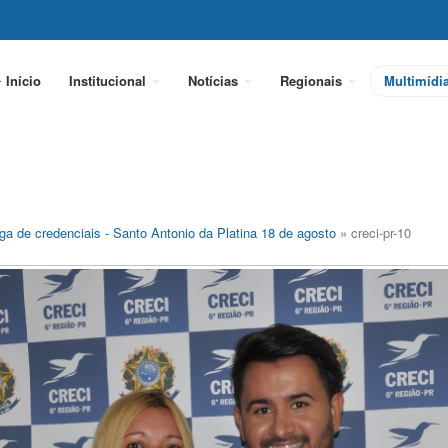
Início
Institucional
Notícias
Regionais
Multimídi
ga de credenciais - Santo Antonio da Platina 18 de agosto
» creci-pr-10