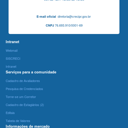
diretoria@crecipr.gov.br
E-mail oficial
76.693.910/0001-69
CNPJ
Intranet
Webmail
SISCRECI
Intranet
Serviços para a comunidade
Cadastro de Avaliadores
Pesquisa de Credenciados
Torne-se um Corretor
Cadastro de Estagiários (2)
Editais
Tabela de Valores
Informações de mercado