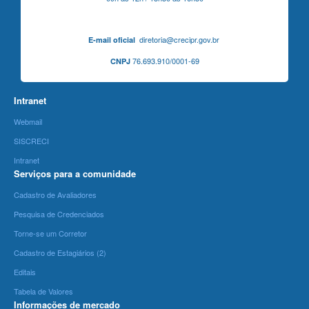
diretoria@crecipr.gov.br
E-mail oficial
76.693.910/0001-69
CNPJ
Intranet
Webmail
SISCRECI
Intranet
Serviços para a comunidade
Cadastro de Avaliadores
Pesquisa de Credenciados
Torne-se um Corretor
Cadastro de Estagiários (2)
Editais
Tabela de Valores
Informações de mercado