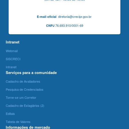
diretoria@crecipr.gov.br
E-mail oficial
76.693.910/0001-69
CNPJ
Intranet
Webmail
SISCRECI
Intranet
Serviços para a comunidade
Cadastro de Avaliadores
Pesquisa de Credenciados
Torne-se um Corretor
Cadastro de Estagiários (2)
Editais
Tabela de Valores
Informações de mercado