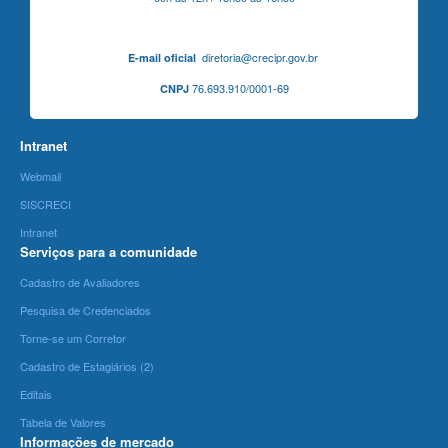
diretoria@crecipr.gov.br
E-mail oficial
76.693.910/0001-69
CNPJ
Intranet
Webmail
SISCRECI
Intranet
Serviços para a comunidade
Cadastro de Avaliadores
Pesquisa de Credenciados
Torne-se um Corretor
Cadastro de Estagiários (2)
Editais
Tabela de Valores
Informações de mercado