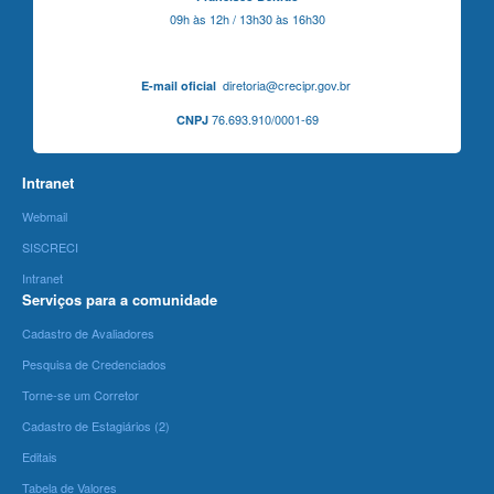
09h às 12h / 13h30 às 16h30
diretoria@crecipr.gov.br
E-mail oficial
76.693.910/0001-69
CNPJ
Intranet
Webmail
SISCRECI
Intranet
Serviços para a comunidade
Cadastro de Avaliadores
Pesquisa de Credenciados
Torne-se um Corretor
Cadastro de Estagiários (2)
Editais
Tabela de Valores