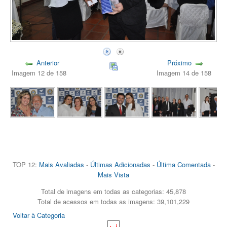
Anterior
Próximo
Imagem 12 de 158
Imagem 14 de 158
TOP 12:
Mais Avaliadas
-
Últimas Adicionadas
-
Última Comentada
-
Mais Vista
Total de imagens em todas as categorias: 45,878
Total de acessos em todas as imagens: 39,101,229
Voltar à Categoria