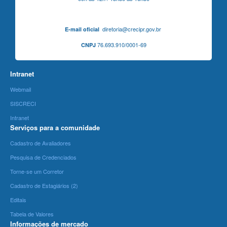
diretoria@crecipr.gov.br
E-mail oficial
76.693.910/0001-69
CNPJ
Intranet
Webmail
SISCRECI
Intranet
Serviços para a comunidade
Cadastro de Avaliadores
Pesquisa de Credenciados
Torne-se um Corretor
Cadastro de Estagiários (2)
Editais
Tabela de Valores
Informações de mercado