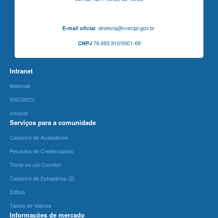
diretoria@crecipr.gov.br
E-mail oficial
76.693.910/0001-69
CNPJ
Intranet
Webmail
SISCRECI
Intranet
Serviços para a comunidade
Cadastro de Avaliadores
Pesquisa de Credenciados
Torne-se um Corretor
Cadastro de Estagiários (2)
Editais
Tabela de Valores
Informações de mercado