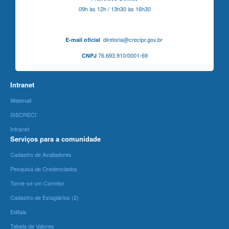
09h às 12h / 13h30 às 16h30
diretoria@crecipr.gov.br
E-mail oficial
76.693.910/0001-69
CNPJ
Intranet
Webmail
SISCRECI
Intranet
Serviços para a comunidade
Cadastro de Avaliadores
Pesquisa de Credenciados
Torne-se um Corretor
Cadastro de Estagiários (2)
Editais
Tabela de Valores