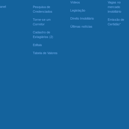
Vídeos
Vagas no
ranet
Pesquisa de
mercado
Legislação
Credenciados
imobiliário
Direito Imobiliário
Torne-se um
Emissão de
Corretor
Certidão*
Últimas notícias
Cadastro de
Estagiários (2)
Editais
Tabela de Valores