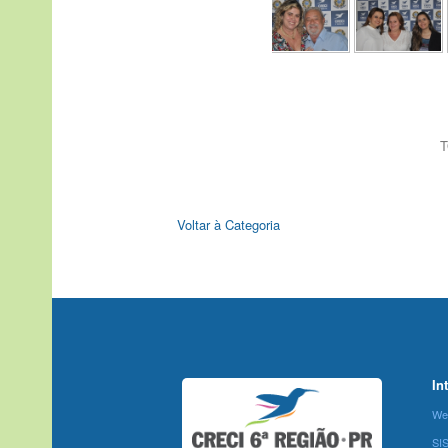
T
Voltar à Categoria
In
We
SI