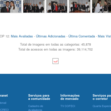
OP 12:
Mais Avaliadas
-
Últimas Adicionadas
-
Última Comentada
-
Mais Vis
Total de imagens em todas as categorias: 45,878
Total de acessos em todas as imagens: 39,114,702
tranet
Serviços para
Informações
Serviços pa
a comunidade
de mercado
o corretor
bmail
Cadastro de
TV COFECI
Quarta Especia
SCRECI
Avaliadores