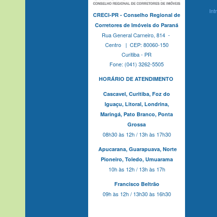
Int
CRECI-PR - Conselho Regional de
Corretores de Imóveis do Paraná
Rua General Carneiro, 814 -
Centro | CEP: 80060-150
Curitiba - PR
Fone: (041) 3262-5505
HORÁRIO DE ATENDIMENTO
Cascavel,
Curitiba,
Foz do
Iguaçu,
Litoral, Londrina,
Maringá,
Pato Branco,
Ponta
Grossa
08h30 às 12h / 13h às 17h30
Apucarana,
Guarapuava,
Norte
Pioneiro,
Toledo, Umuarama
10h às 12h / 13h às 17h
Francisco Beltrão
09h às 12h / 13h30 às 16h30