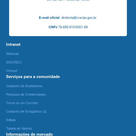
diretoria@crecipr.gov.br
E-mail oficial
76.693.910/0001-69
CNPJ
Intranet
Webmail
SISCRECI
Intranet
Serviços para a comunidade
Cadastro de Avaliadores
Pesquisa de Credenciados
Torne-se um Corretor
Cadastro de Estagiários (2)
Editais
Tabela de Valores
Informações de mercado