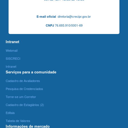
diretoria@crecipr.gov.br
E-mail oficial
76.693.910/0001-69
CNPJ
Intranet
Webmail
SISCRECI
Intranet
Serviços para a comunidade
Cadastro de Avaliadores
Pesquisa de Credenciados
Torne-se um Corretor
Cadastro de Estagiários (2)
Editais
Tabela de Valores
Informações de mercado