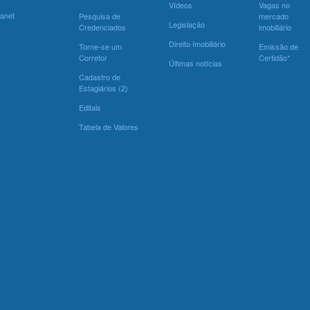
Vídeos
Vagas no
ranet
Pesquisa de
mercado
Legislação
Credenciados
imobiliário
Direito Imobiliário
Torne-se um
Emissão de
Corretor
Certidão*
Últimas notícias
Cadastro de
Estagiários (2)
Editais
Tabela de Valores