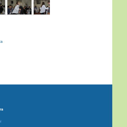
ta
ra
l