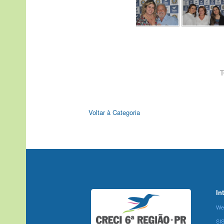
T
Voltar à Categoria
In
We
SI