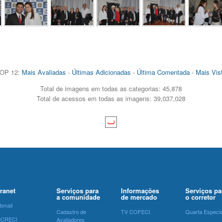
OP 12:
Mais Avaliadas
-
Últimas Adicionadas
-
Última Comentada
-
Mais Vis
Total de imagens em todas as categorias: 45,878
Total de acessos em todas as imagens: 39,037,028
tranet
Serviços para
Informações
Serviços pa
a comunidade
de mercado
o corretor
bmail
Cadastro de
TV COFECI
Quarta Especia
SCRECI
Avaliadores