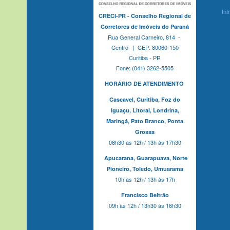
Int
CRECI-PR - Conselho Regional de
Corretores de Imóveis do Paraná
Rua General Carneiro, 814 -
Centro | CEP: 80060-150
Curitiba - PR
Fone: (041) 3262-5505
HORÁRIO DE ATENDIMENTO
Cascavel,
Curitiba,
Foz do
Iguaçu,
Litoral, Londrina,
Maringá,
Pato Branco,
Ponta
Grossa
08h30 às 12h / 13h às 17h30
Apucarana,
Guarapuava,
Norte
Pioneiro,
Toledo, Umuarama
10h às 12h / 13h às 17h
Francisco Beltrão
09h às 12h / 13h30 às 16h30