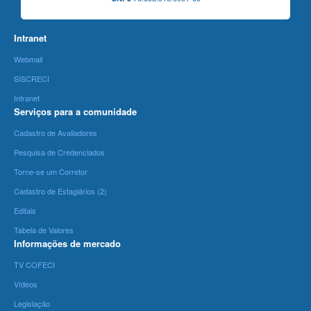
Intranet
Webmail
SISCRECI
Intranet
Serviços para a comunidade
Cadastro de Avaliadores
Pesquisa de Credenciados
Torne-se um Corretor
Cadastro de Estagiários (2)
Editais
Tabela de Valores
Informações de mercado
TV COFECI
Vídeos
Legislação